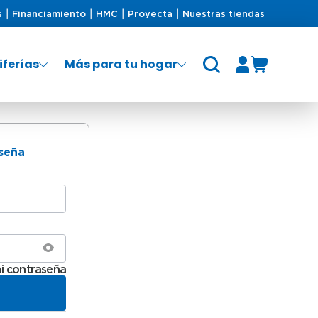
s
Financiamiento
HMC
Proyecta
Nuestras tiendas
iferías
Más para tu hogar
aseña
i contraseña