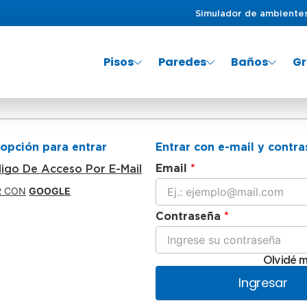
Simulador de ambiente
Pisos
Paredes
Baños
Gr
PRODUCTOS MÁS BUSCADOS
1
°
porcelanato
2
°
lavadero
 opción para entrar
Entrar con e-mail y contr
digo De Acceso Por E-Mail
3
°
inodoro
R CON
GOOGLE
4
°
mayolica
5
°
porcelanato mate
Olvidé m