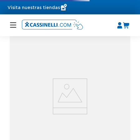
Visita nuestras tiendas
Buscar en Cassinelli.com
PRODUCTOS MÁS BUSCADOS
1
°
porcelanato
2
°
lavadero
3
°
inodoro
4
°
mayolica
5
°
porcelanato mate