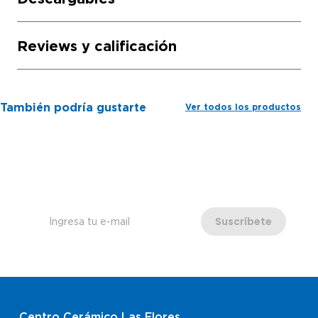
Reviews y calificación
También podría gustarte
Ver todos los productos
Regístrate al instante
Recibirás información y beneficios exclusivos
Suscríbete
He leído y acepto las
políticas de privacidad
Acepto el uso de mis datos para
fines adicionales
Centro Cerámico Las Flores