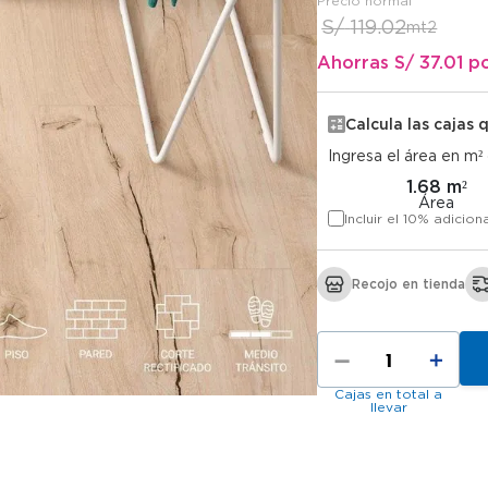
S/
119
.
02
Ahorras S/
37.01
p
Calcula las cajas 
Ingresa el área en m²
1.68 m²
Área
Incluir el 10% adicion
Recojo en tienda
－
＋
Cajas en total a
llevar