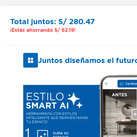
Total juntos:
S/ 280.47
¡Estás ahorrando
S/ 62.19
!
Juntos diseñamos el futur