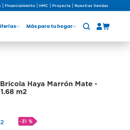
s
Financiamiento
HMC
Proyecta
Nuestras tiendas
iferías
Más para tu hogar
Bricola Haya Marrón Mate -
 1.68 m2
-
31 %