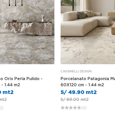
CASSINELLI DESIGN
o Orix Perla Pulido -
Porcelanato Patagonia Ma
- 1.44 m2
60X120 cm - 1.44 m2
0
S/
49
.
90
S/
89
.
00
0
)
(
0
)