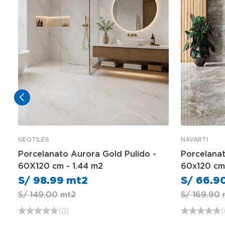
GEOTILES
NAVARTI
Porcelanato Aurora Gold Pulido -
Porcelanat
60X120 cm - 1.44 m2
60x120 cm 
S/
98
.
99
S/
66
.
9
S/
149
.
00
S/
169
.
90
(
0
)
(