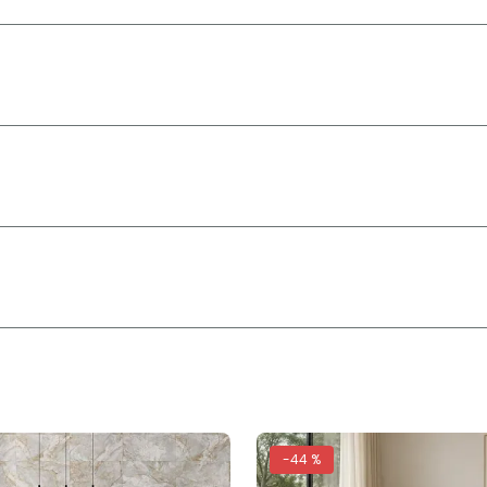
-
44 %