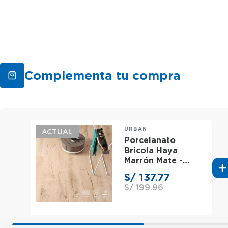
Complementa tu compra
URBAN
ACTUAL
Porcelanato
Bricola Haya
Marrón Mate -
20X120 cm - 1.68
S/ 137.77
m2
S/ 199.96