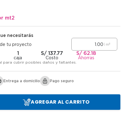
or
mt2
que necesitarás
|
m²
 de tu proyecto
1
S/ 137.77
S/ 62.18
caja
Costo
Ahorras
al para cubrir posibles daños y faltantes.
Entrega a domicilio
Pago seguro
AGREGAR AL CARRITO