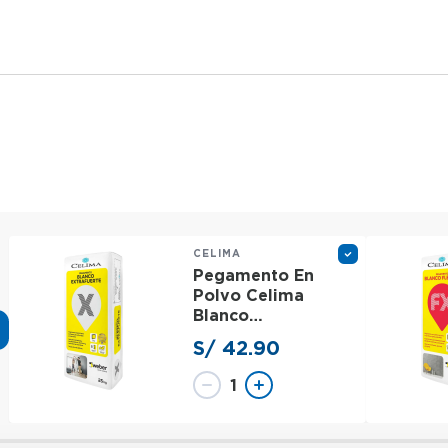
CELIMA
Pegamento En
Polvo Celima
Blanco
Extrafuerte - 25
S/ 42.90
KG
1