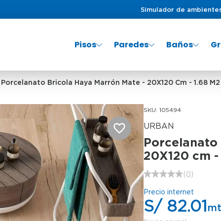
Simulador de ambiente
Pisos
Paredes
Baños
Gr
PRODUCTOS MÁS BUSCADOS
Porcelanato Bricola Haya Marrón Mate - 20X120 Cm - 1.68 M2
1
°
porcelanato
2
°
lavadero
SKU
:
105494
3
°
inodoro
URBAN
Porcelanato 
4
°
mayolica
20X120 cm -
5
°
porcelanato mate
(
0
)
S/
82
.
01